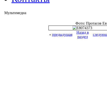
Мультимедиа
Фото: Протасов Е
Назад в
«
предыдущая
следующ
раздел