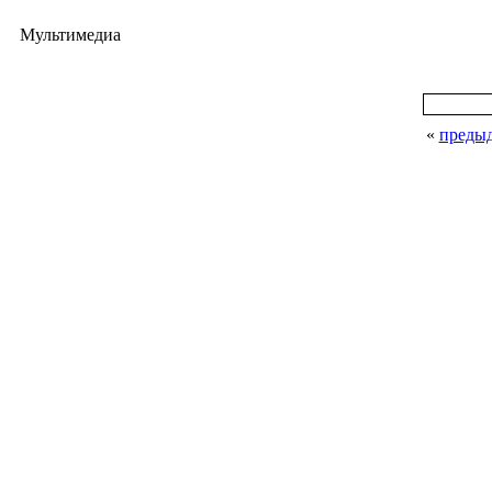
Мультимедиа
«
преды