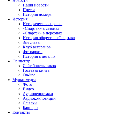
Новости
Наши новости
Пресса
История номера
История
Историческая справка
«Спартак» в сезонах
«Спартак» в персонах
История общества «Спартак»
Зал славы
Клуб ветеранов
Фотоархив
История в деталях
Фанцентр
Сайт болельщиков
Гостевая книга
On-line
Мультимедиа
Фото
Видео
Аудиорепортажи
Аудиокомпозиции
Ссылки
Баннеры
Контакты