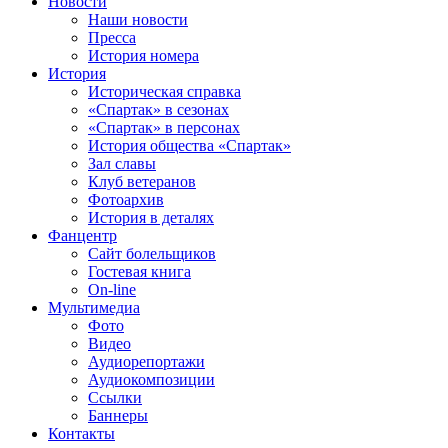
Новости
Наши новости
Пресса
История номера
История
Историческая справка
«Спартак» в сезонах
«Спартак» в персонах
История общества «Спартак»
Зал славы
Клуб ветеранов
Фотоархив
История в деталях
Фанцентр
Сайт болельщиков
Гостевая книга
On-line
Мультимедиа
Фото
Видео
Аудиорепортажи
Аудиокомпозиции
Ссылки
Баннеры
Контакты