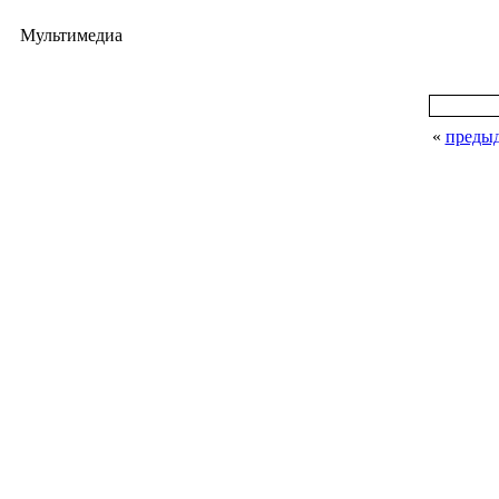
Мультимедиа
«
преды