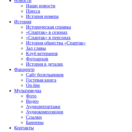
Новости
Наши новости
Пресса
История номера
История
Историческая справка
«Спартак» в сезонах
«Спартак» в персонах
История общества «Спартак»
Зал славы
Клуб ветеранов
Фотоархив
История в деталях
Фанцентр
Сайт болельщиков
Гостевая книга
On-line
Мультимедиа
Фото
Видео
Аудиорепортажи
Аудиокомпозиции
Ссылки
Баннеры
Контакты