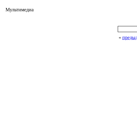
Мультимедиа
«
преды