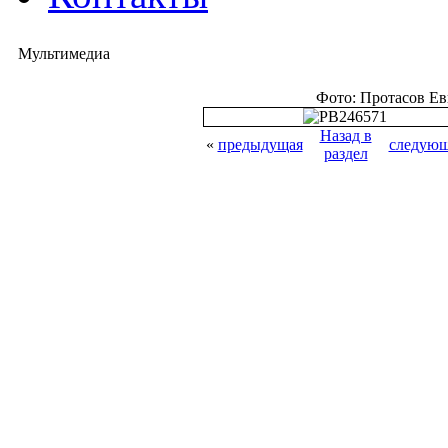
Мультимедиа
Фото: Протасов Е
Назад в
«
предыдущая
следующ
раздел