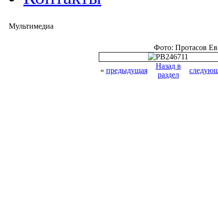
Мультимедиа
Фото: Протасов Е
Назад в
«
предыдущая
следующ
раздел