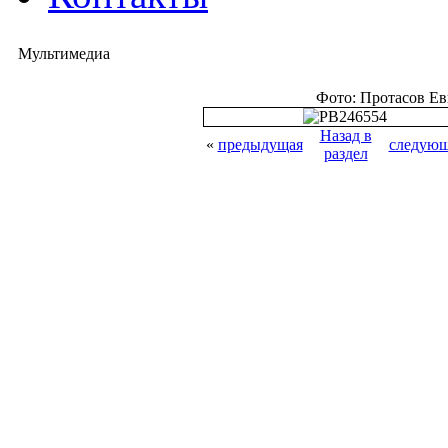
Мультимедиа
Фото: Протасов Е
Назад в
«
предыдущая
следующ
раздел