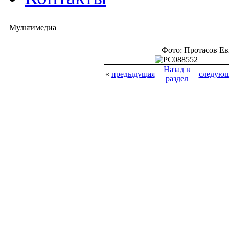
Мультимедиа
Фото: Протасов Е
Назад в
«
предыдущая
следующ
раздел