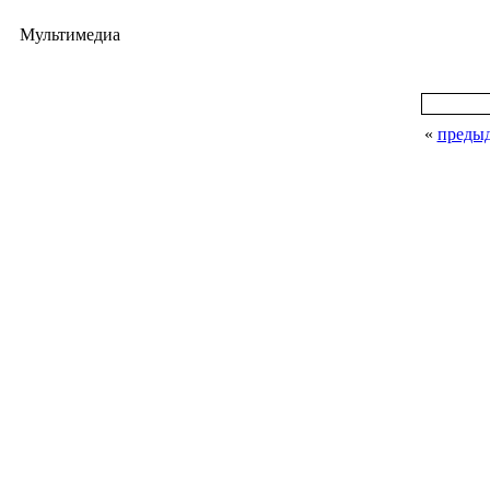
Мультимедиа
«
преды