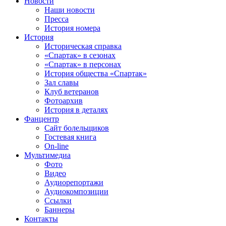
Новости
Наши новости
Пресса
История номера
История
Историческая справка
«Спартак» в сезонах
«Спартак» в персонах
История общества «Спартак»
Зал славы
Клуб ветеранов
Фотоархив
История в деталях
Фанцентр
Сайт болельщиков
Гостевая книга
On-line
Мультимедиа
Фото
Видео
Аудиорепортажи
Аудиокомпозиции
Ссылки
Баннеры
Контакты