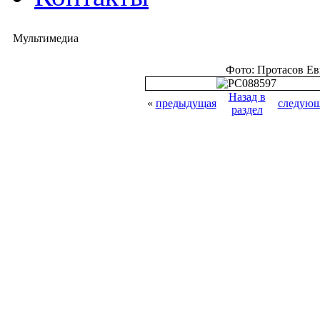
Мультимедиа
Фото: Протасов Е
Назад в
«
предыдущая
следующ
раздел