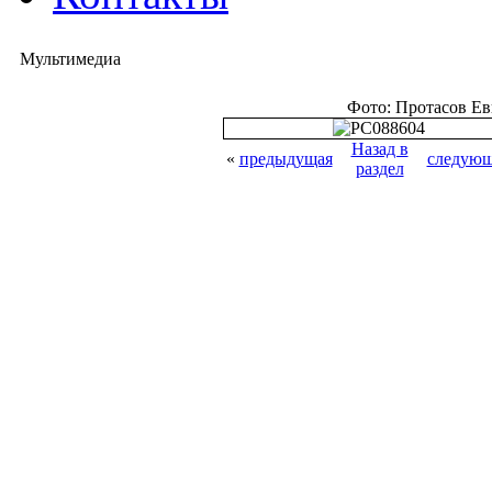
Мультимедиа
Фото: Протасов Е
Назад в
«
предыдущая
следующ
раздел