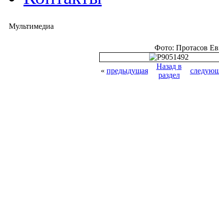
Мультимедиа
Фото: Протасов Е
Назад в
«
предыдущая
следующ
раздел