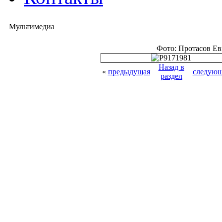
Мультимедиа
Фото: Протасов Е
Назад в
«
предыдущая
следующ
раздел