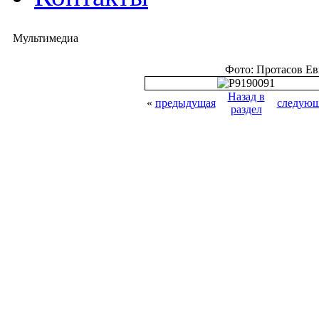
Мультимедиа
Фото: Протасов Е
Назад в
«
предыдущая
следующ
раздел