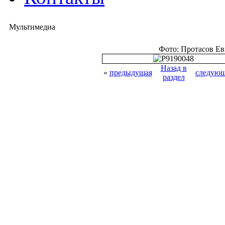
Мультимедиа
Фото: Протасов Е
Назад в
«
предыдущая
следующ
раздел