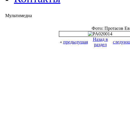
Мультимедиа
Фото: Протасов Е
Назад в
«
предыдущая
следующ
раздел