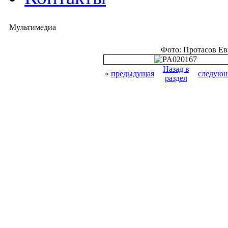
Мультимедиа
Фото: Протасов Е
Назад в
«
предыдущая
следующ
раздел