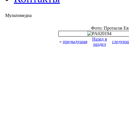
Мультимедиа
Фото: Протасов Е
Назад в
«
предыдущая
следующ
раздел