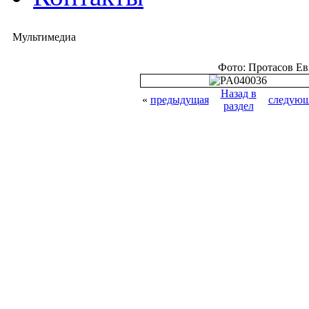
Мультимедиа
Фото: Протасов Е
Назад в
«
предыдущая
следующ
раздел