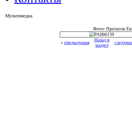
Мультимедиа
Фото: Протасов Е
Назад в
«
предыдущая
следующ
раздел