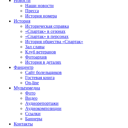
Новости
Наши новости
Пресса
История номера
История
Историческая справка
«Спартак» в сезонах
«Спартак» в персонах
История общества «Спартак»
Зал славы
Клуб ветеранов
Фотоархив
История в деталях
Фанцентр
Сайт болельщиков
Гостевая книга
On-line
Мультимедиа
Фото
Видео
Аудиорепортажи
Аудиокомпозиции
Ссылки
Баннеры
Контакты