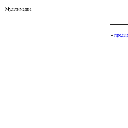
Мультимедиа
«
преды