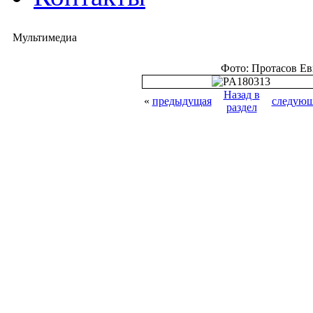
Мультимедиа
Фото: Протасов Е
Назад в
«
предыдущая
следующ
раздел