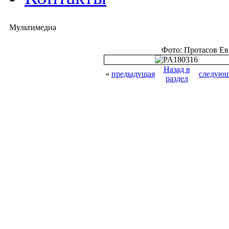
Мультимедиа
Фото: Протасов Е
Назад в
«
предыдущая
следующ
раздел