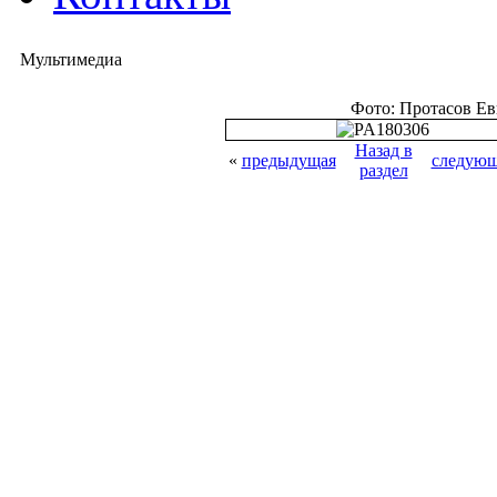
Мультимедиа
Фото: Протасов Е
Назад в
«
предыдущая
следующ
раздел