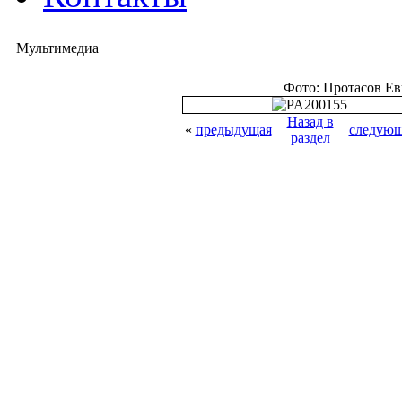
Мультимедиа
Фото: Протасов Е
Назад в
«
предыдущая
следующ
раздел