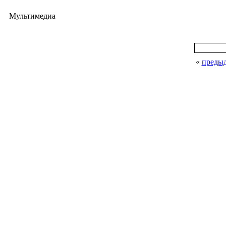
Мультимедиа
«
преды