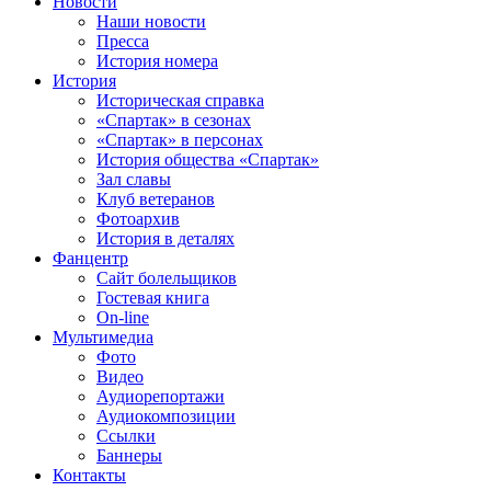
Новости
Наши новости
Пресса
История номера
История
Историческая справка
«Спартак» в сезонах
«Спартак» в персонах
История общества «Спартак»
Зал славы
Клуб ветеранов
Фотоархив
История в деталях
Фанцентр
Сайт болельщиков
Гостевая книга
On-line
Мультимедиа
Фото
Видео
Аудиорепортажи
Аудиокомпозиции
Ссылки
Баннеры
Контакты