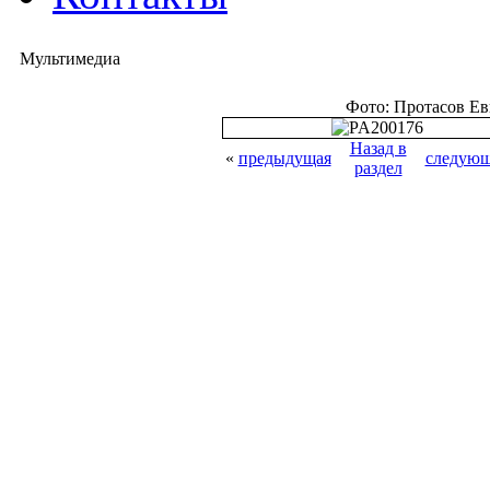
Мультимедиа
Фото: Протасов Е
Назад в
«
предыдущая
следующ
раздел