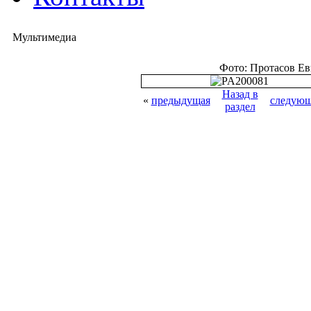
Мультимедиа
Фото: Протасов Е
Назад в
«
предыдущая
следующ
раздел