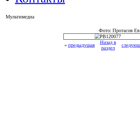
Мультимедиа
Фото: Протасов Е
Назад в
«
предыдущая
следующ
раздел