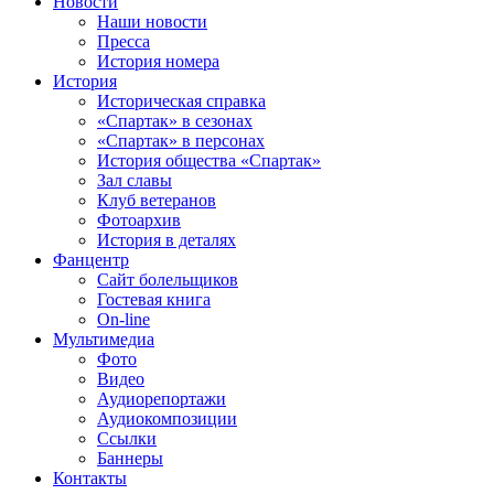
Новости
Наши новости
Пресса
История номера
История
Историческая справка
«Спартак» в сезонах
«Спартак» в персонах
История общества «Спартак»
Зал славы
Клуб ветеранов
Фотоархив
История в деталях
Фанцентр
Сайт болельщиков
Гостевая книга
On-line
Мультимедиа
Фото
Видео
Аудиорепортажи
Аудиокомпозиции
Ссылки
Баннеры
Контакты