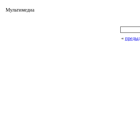
Мультимедиа
«
преды