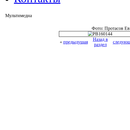
Мультимедиа
Фото: Протасов Е
Назад в
«
предыдущая
следующ
раздел