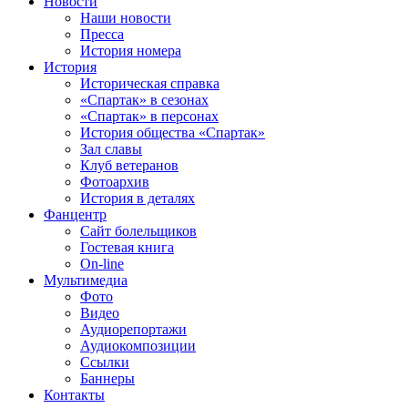
Новости
Наши новости
Пресса
История номера
История
Историческая справка
«Спартак» в сезонах
«Спартак» в персонах
История общества «Спартак»
Зал славы
Клуб ветеранов
Фотоархив
История в деталях
Фанцентр
Сайт болельщиков
Гостевая книга
On-line
Мультимедиа
Фото
Видео
Аудиорепортажи
Аудиокомпозиции
Ссылки
Баннеры
Контакты