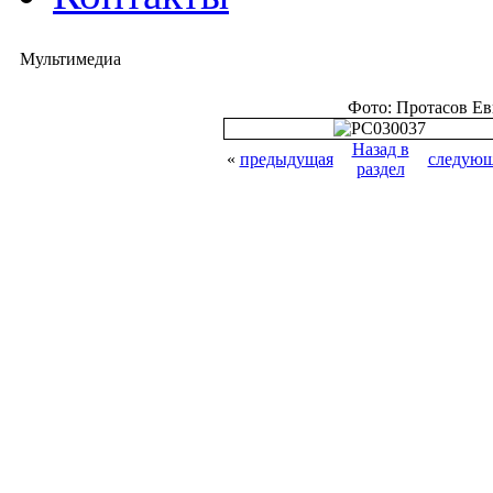
Мультимедиа
Фото: Протасов Е
Назад в
«
предыдущая
следующ
раздел