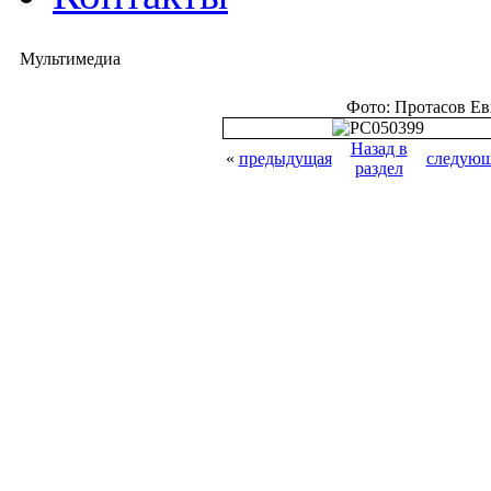
Мультимедиа
Фото: Протасов Е
Назад в
«
предыдущая
следующ
раздел