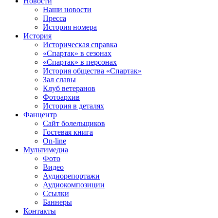
Новости
Наши новости
Пресса
История номера
История
Историческая справка
«Спартак» в сезонах
«Спартак» в персонах
История общества «Спартак»
Зал славы
Клуб ветеранов
Фотоархив
История в деталях
Фанцентр
Сайт болельщиков
Гостевая книга
On-line
Мультимедиа
Фото
Видео
Аудиорепортажи
Аудиокомпозиции
Ссылки
Баннеры
Контакты