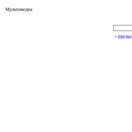
Мультимедиа
«
преды