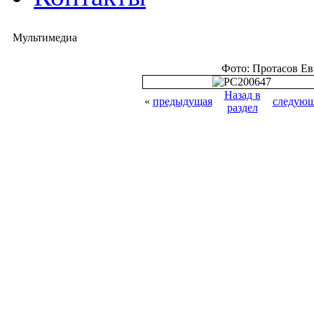
Мультимедиа
Фото: Протасов Е
Назад в
«
предыдущая
следующ
раздел