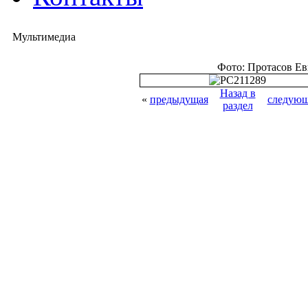
Мультимедиа
Фото: Протасов Е
Назад в
«
предыдущая
следующ
раздел