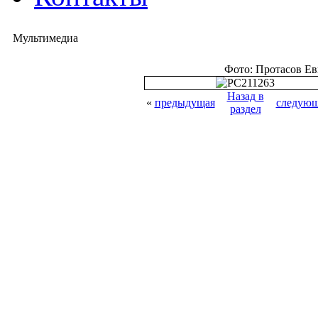
Мультимедиа
Фото: Протасов Е
Назад в
«
предыдущая
следующ
раздел