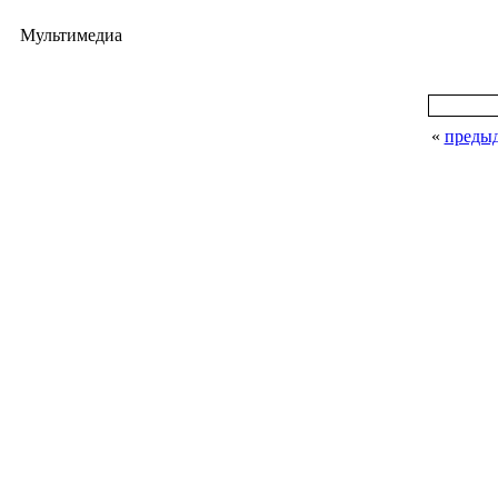
Мультимедиа
«
преды