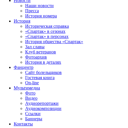
Новости
Наши новости
Пресса
История номера
История
Историческая справка
«Спартак» в сезонах
«Спартак» в персонах
История общества «Спартак»
Зал славы
Клуб ветеранов
Фотоархив
История в деталях
Фанцентр
Сайт болельщиков
Гостевая книга
On-line
Мультимедиа
Фото
Видео
Аудиорепортажи
Аудиокомпозиции
Ссылки
Баннеры
Контакты