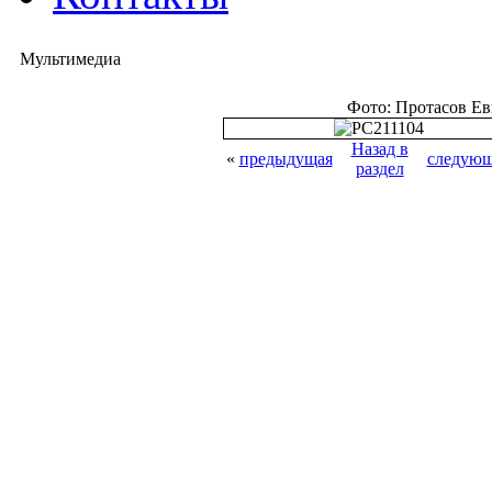
Мультимедиа
Фото: Протасов Е
Назад в
«
предыдущая
следующ
раздел