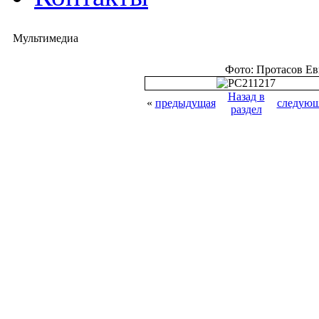
Мультимедиа
Фото: Протасов Е
Назад в
«
предыдущая
следующ
раздел