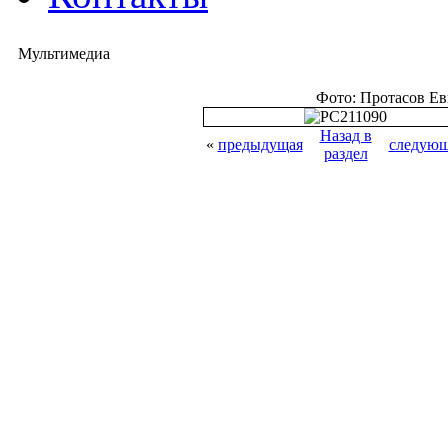
Мультимедиа
Фото: Протасов Е
Назад в
«
предыдущая
следующ
раздел