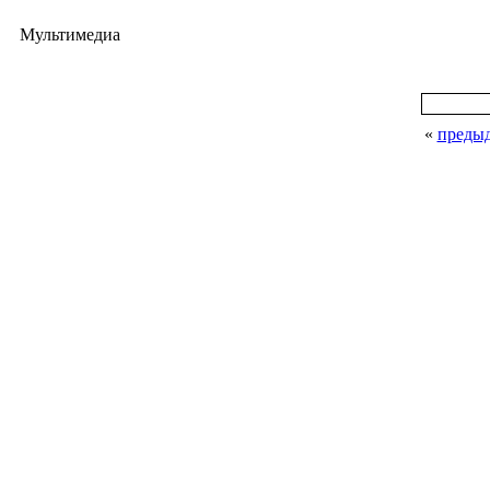
Мультимедиа
«
преды