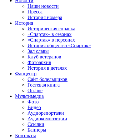
Новости
Наши новости
Пресса
История номера
История
Историческая справка
«Спартак» в сезонах
«Спартак» в персонах
История общества «Спартак»
Зал славы
Клуб ветеранов
Фотоархив
История в деталях
Фанцентр
Сайт болельщиков
Гостевая книга
On-line
Мультимедиа
Фото
Видео
Аудиорепортажи
Аудиокомпозиции
Ссылки
Баннеры
Контакты