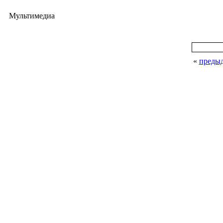
Мультимедиа
«
преды