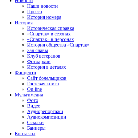
Новости
Наши новости
Пресса
История номера
История
Историческая справка
«Спартак» в сезонах
«Спартак» в персонах
История общества «Спартак»
Зал славы
Клуб ветеранов
Фотоархив
История в деталях
Фанцентр
Сайт болельщиков
Гостевая книга
On-line
Мультимедиа
Фото
Видео
Аудиорепортажи
Аудиокомпозиции
Ссылки
Баннеры
Контакты