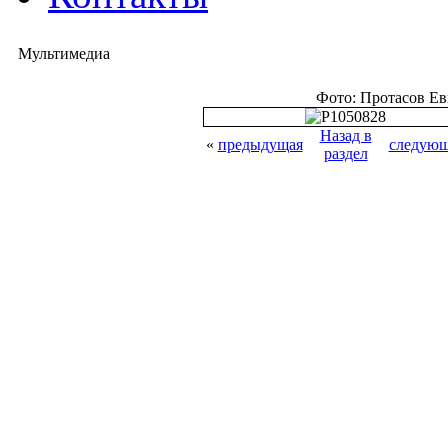
Мультимедиа
Фото: Протасов Е
Назад в
«
предыдущая
следующ
раздел