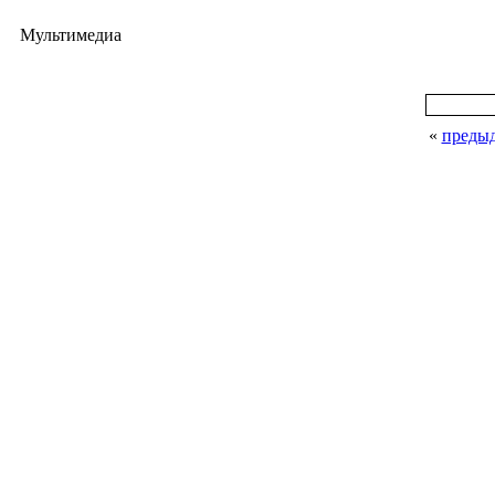
Мультимедиа
«
преды