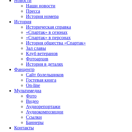
Новости
Наши новости
Пресса
История номера
История
Историческая справка
«Спартак» в сезонах
«Спартак» в персонах
История общества «Спартак»
Зал славы
Клуб ветеранов
Фотоархив
История в деталях
Фанцентр
Сайт болельщиков
Гостевая книга
On-line
Мультимедиа
Фото
Видео
Аудиорепортажи
Аудиокомпозиции
Ссылки
Баннеры
Контакты