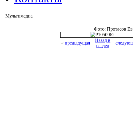
Мультимедиа
Фото: Протасов Е
Назад в
«
предыдущая
следующ
раздел