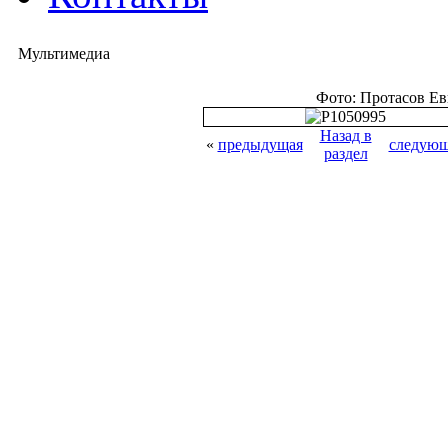
Мультимедиа
Фото: Протасов Е
Назад в
«
предыдущая
следующ
раздел