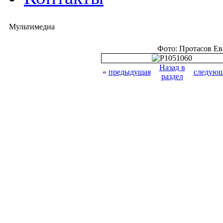
Мультимедиа
Фото: Протасов Е
Назад в
«
предыдущая
следующ
раздел