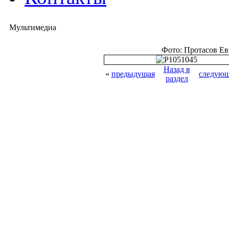
Мультимедиа
Фото: Протасов Е
Назад в
«
предыдущая
следующ
раздел